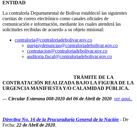
ENTIDAD
La contraloría Departamental de Bolívar estableció las siguientes
cuentas de correo electrónico como canales oficiales de
comunicación e información, mediante los cuales atenderá las
solicitudes recibidas de acuerdo a su objeto misional:
contraloria@contraloriadebolivar.gov.co
quejasydenuncias@contraloriadebolivar.gov.co
contratacion@contraloriadebolivar.gov.co
auditoria.fiscal@contraloriadebolivar.gov.co
TRÁMITE DE LA
CONTRATACIÓN REALIZADA BAJO LA FIGURA DE LA
URGENCIA MANIFIESTA Y/O CALAMIDAD PÚBLICA.
---
Circular Exterana 008-2020 del 06 de Abril de 2020
ver aqui..
Directiva No. 16 de la Prucuraduría General de la Nación
- De
Fecha:
22 de Abril de 2020
.
solución No.0107 de 2020