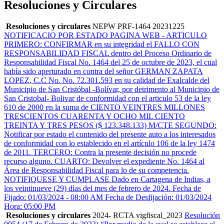
Resoluciones y Circulares
Resoluciones y circulares
NEPW PRF-1464 20231225
NOTIFICACIO POR ESTADO PAGINA WEB - ARTICULO
PRIMERO: CONFIRMAR en su integridad el FALLO CON
RESPONSABILIDAD FISCAL dentro del Proceso Ordinario de
Responsabilidad Fiscal No. 1464 del 25 de octubre de 2023, el cual
había sido aperturado en contra del señor GERMAN ZAPATA
LOPEZ, C.C No. No. 72.301.593 en su calidad de Exalcalde del
Municipio de San Cristóbal -Bolívar, por detrimento al Municipio de
San Cristobal- Bolivar de conformidad con el articulo 53 de la ley
610 de 2000 en la suma de CIENTO VEINTRES MILLONES
TRESCIENTOS CUARENTA Y OCHO MIL CIENTO
TREINTA Y TRES PESOS ($ 123.348.133) M/CTE SEGUNDO:
Notificar por estado el contenido del presente auto a los interesados
de conformidad con lo establecido en el artículo 106 de la ley 1474
de 2011. TERCERO: Contra la presente decisión no procede
recurso alguno. CUARTO: Devolver el expediente No. 1464 al
Área de Responsabilidad Fiscal para lo de su competencia.
NOTIFIQUESE Y CUMPLASE Dado en Cartagena de Indias, a
los veintinueve (29) días del mes de febrero de 2024. Fecha de
Fijado: 01/03/2024 - 08:00 AM Fecha de Desfijación: 01/03/2024
Hora: 05:00 PM
Resoluciones y circulares
2024- RCTA vigfiscal_2023
Resolución