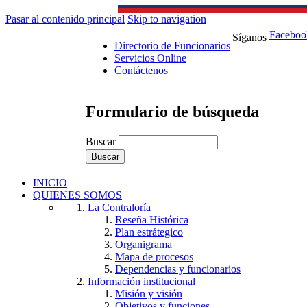
Pasar al contenido principal
Skip to navigation
Faceboo
Síganos
Directorio de Funcionarios
Servicios Online
Contáctenos
Formulario de búsqueda
Buscar
INICIO
QUIENES SOMOS
La Contraloría
Reseña Histórica
Plan estrátegico
Organigrama
Mapa de procesos
Dependencias y funcionarios
Información institucional
Misión y visión
Objetivos y funciones