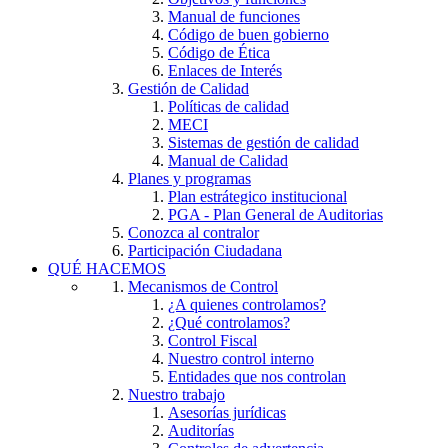
Manual de funciones
Código de buen gobierno
Código de Ética
Enlaces de Interés
Gestión de Calidad
Políticas de calidad
MECI
Sistemas de gestión de calidad
Manual de Calidad
Planes y programas
Plan estrátegico institucional
PGA - Plan General de Auditorias
Conozca al contralor
Participación Ciudadana
QUÉ HACEMOS
Mecanismos de Control
¿A quienes controlamos?
¿Qué controlamos?
Control Fiscal
Nuestro control interno
Entidades que nos controlan
Nuestro trabajo
Asesorías jurídicas
Auditorías