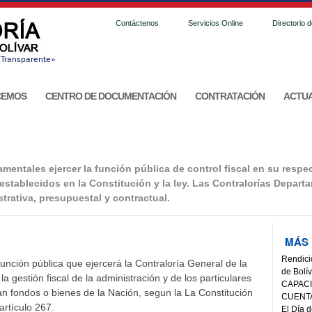
Contáctenos
Servicios Online
Directorio 
CEMOS
CENTRO DE DOCUMENTACIÓN
CONTRATACIÓN
ACTU
mentales ejercer la función pública de control fiscal en su respec
establecidos en la Constitución y la ley. Las Contralorías Depar
rativa, presupuestal y contractual.
MÁS 
Rendici
 función pública que ejercerá la Contraloría General de la
de Bolí
 la gestión fiscal de la administración y de los particulares
CAPACI
n fondos o bienes de la Nación, segun la La Constitución
CUENT
 artículo 267.
El Día d