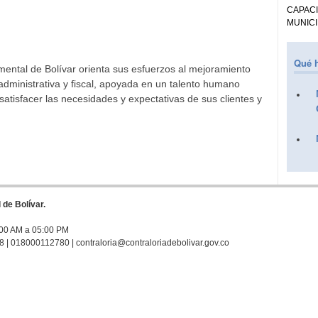
CAPAC
MUNICI
Qué 
mental de Bolívar orienta sus esfuerzos al mejoramiento
administrativa y fiscal, apoyada en un talento humano
tisfacer las necesidades y expectativas de sus clientes y
de Bolívar.
:00 AM a 05:00 PM
 68 | 018000112780 | contraloria@contraloriadebolivar.gov.co