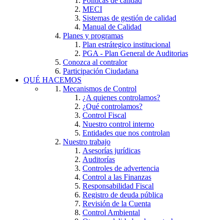
Políticas de calidad
MECI
Sistemas de gestión de calidad
Manual de Calidad
Planes y programas
Plan estrátegico institucional
PGA - Plan General de Auditorias
Conozca al contralor
Participación Ciudadana
QUÉ HACEMOS
Mecanismos de Control
¿A quienes controlamos?
¿Qué controlamos?
Control Fiscal
Nuestro control interno
Entidades que nos controlan
Nuestro trabajo
Asesorías jurídicas
Auditorías
Controles de advertencia
Control a las Finanzas
Responsabilidad Fiscal
Registro de deuda pública
Revisión de la Cuenta
Control Ambiental